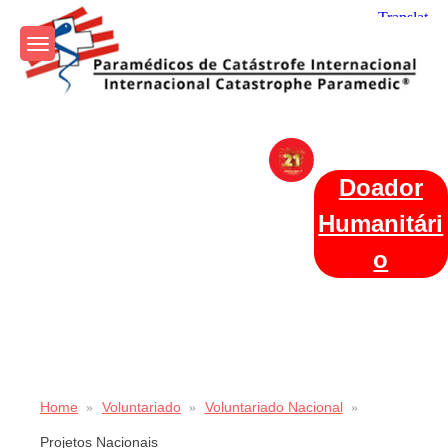
Skip
to
content
Param+edicos de Catástrofe
Ajuda Humanitária em todo o Mundo
Internacional
Doador
Humanitári
o
Home
Voluntariado
Voluntariado Nacional
Projetos Nacionais