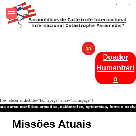
Skip
to
content
Param+edicos de Catástrofe
Ajuda Humanitária em todo o Mundo
Internacional
Doador
Humanitári
o
[rev_slider slidertitle=”homepage” alias=”homepage”]
tos armados, catástrofes, epidemias, fome e exclusão social
Missões Atuais