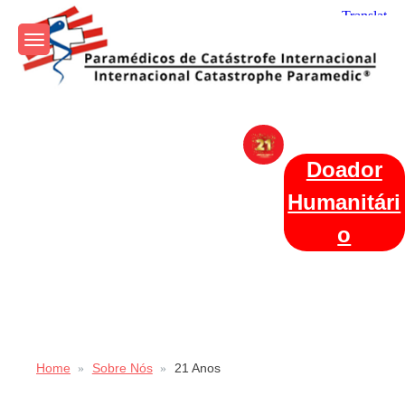
Skip
to
content
Param+edicos de Catástrofe
Ajuda Humanitária em todo o Mundo
Internacional
Doador
Humanitári
o
Home
Sobre Nós
21 Anos