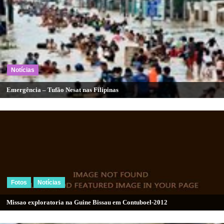
de
artigos
Notícias
Emergência – Tufão Nesat nas Filipinas
Fotos
Notícias
Missao exploratoria na Guine Bissau em Contuboel-2012