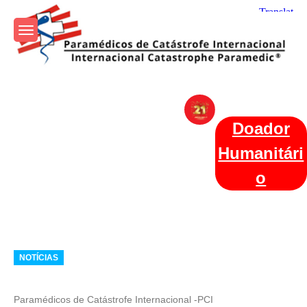
Skip
to
content
Param+edicos de Catástrofe
Ajuda Humanitária em todo o Mundo
Internacional
Doador
Humanitári
o
Categories
NOTÍCIAS
Paramédicos de Catástrofe Internacional -PCI