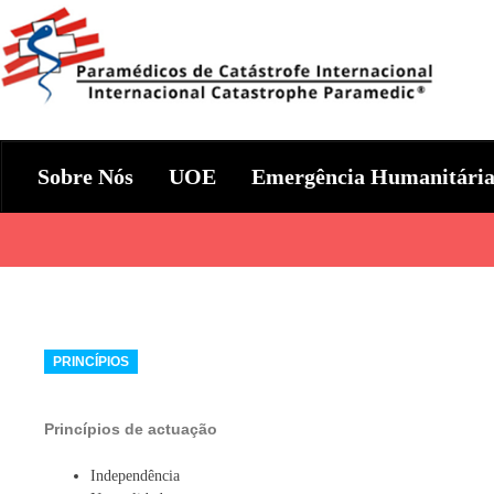
Skip
to
content
Param+edicos de Catástrofe In
Ajuda Humanitária em todo o Mundo
Sobre Nós
UOE
Emergência Humanitári
Categories
PRINCÍPIOS
Princípios de actuação
Independência