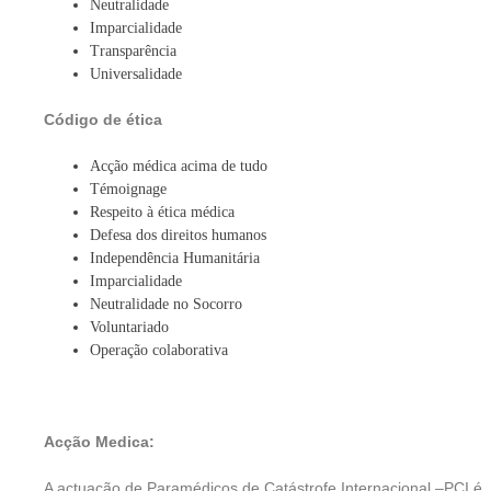
Neutralidade
Imparcialidade
Transparência
Universalidade
Código de ética
Acção médica acima de tudo
Témoignage
Respeito à ética médica
Defesa dos direitos humanos
Independência Humanitária
Imparcialidade
Neutralidade no Socorro
Voluntariado
Operação colaborativa
Acção Medica:
A actuação de Paramédicos de Catástrofe Internacional –PCI é,