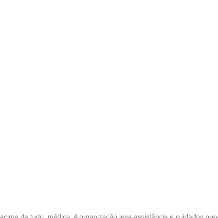
 acima de tudo, médica. A organização leva assistência e cuidados pr