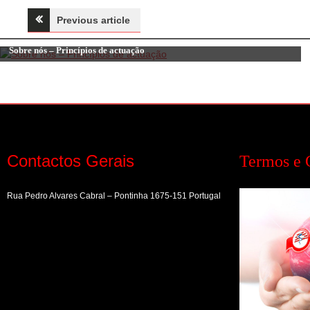
Navegação
Previous article
Princípios
de
Sobre nós – Princípios de actuação
artigos
Contactos Gerais
Termos e 
Rua Pedro Alvares Cabral – Pontinha 1675-151 Portugal