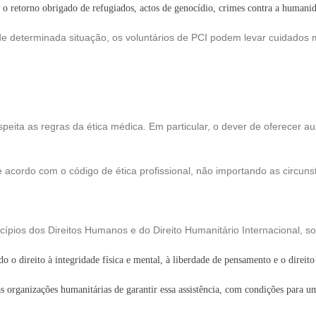
 retorno obrigado de refugiados, actos de genocídio, crimes contra a humanid
de determinada situação, os voluntários de PCI podem levar cuidados 
ita as regras da ética médica. Em particular, o dever de oferecer aux
acordo com o código de ética profissional, não importando as circuns
cípios dos Direitos Humanos e do Direito Humanitário Internacional, s
do o direito à integridade física e mental, à liberdade de pensamento e o direi
s organizações humanitárias de garantir essa assistência, com condições para um 