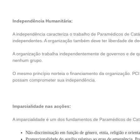
Independência Humanitária:
A independência caracteriza o trabalho de Paramédicos de Catá
independentes. A organização também deve ter liberdade de de
A organização trabalha independentemente de governos e de qual
nenhum grupo.
O mesmo princípio norteia o financiamento da organização. PCI
possam comprometer sua independência.
Imparcialidade nas acções:
A imparcialidade é um dos fundamentos de Paramédicos de Catástr
Não-discriminação em função de género, etnia, religião e orient
Proporcionalidade do auxílio relativo ao grau de emergência. Po