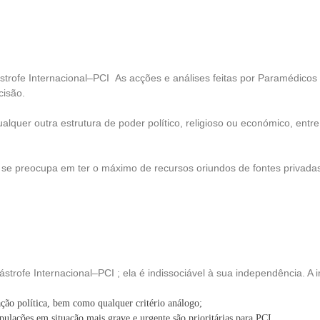
strofe Internacional–PCI As acções e análises feitas por Paramédico
cisão.
quer outra estrutura de poder político, religioso ou económico, entre
 se preocupa em ter o máximo de recursos oriundos de fontes privada
ofe Internacional–PCI ; ela é indissociável à sua independência. A im
ação política, bem como qualquer critério análogo;
pulações em situação mais grave e urgente são prioritárias para PCI.