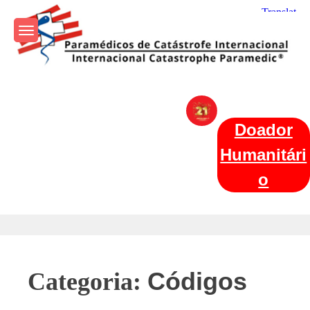
Skip
to
content
Param+edicos de Catástrofe
Ajuda Humanitária em todo o Mundo
Internacional
Doador
Humanitári
o
Códigos
Categoria: