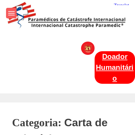
Skip
to
content
Param+edicos de Catástrofe
Ajuda Humanitária em todo o Mundo
Internacional
Doador
Humanitári
o
Carta de
Categoria: