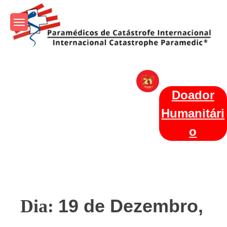
Skip
to
content
Param+edicos de Catástrofe
Ajuda Humanitária em todo o Mundo
Internacional
Doador
Humanitári
o
19 de Dezembro,
Dia: