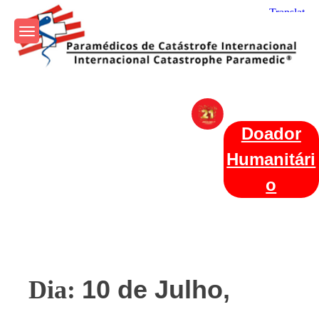
Skip
to
content
Param+edicos de Catástrofe
Ajuda Humanitária em todo o Mundo
Internacional
Doador
Humanitári
o
10 de Julho,
Dia: