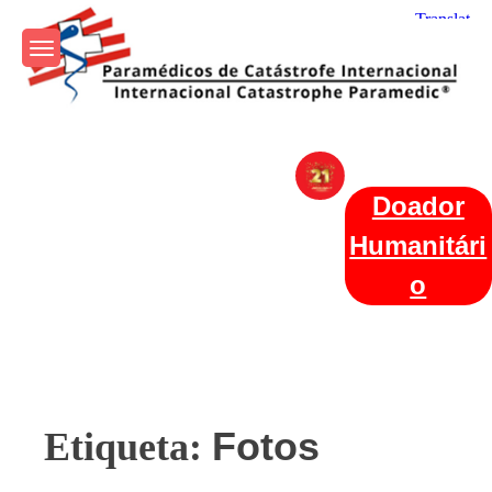
Skip
to
content
Param+edicos de Catástrofe
Ajuda Humanitária em todo o Mundo
Internacional
Doador
Humanitári
o
Fotos
Etiqueta: