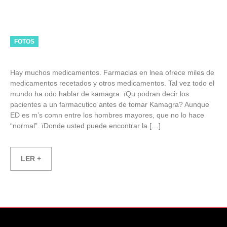
Categories
FOTOS
Hay muchos medicamentos. Farmacias en lnea ofrece miles de
medicamentos recetados y otros medicamentos. Tal vez todo el
mundo ha odo hablar de kamagra. їQu podran decir los
pacientes a un farmacutico antes de tomar Kamagra? Aunque
ED es m’s comn entre los hombres mayores, que no lo hace
“normal”. їDonde usted puede encontrar la […]
LER +