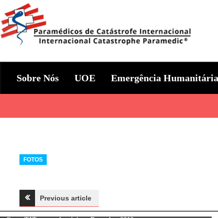
Skip
to
content
Param+edicos de Catástrofe In
Ajuda Humanitária em todo o Mundo
Sobre Nós
UOE
Emergência Humanitári
Categories
FOTOS
Navegação
Previous article
Fotos