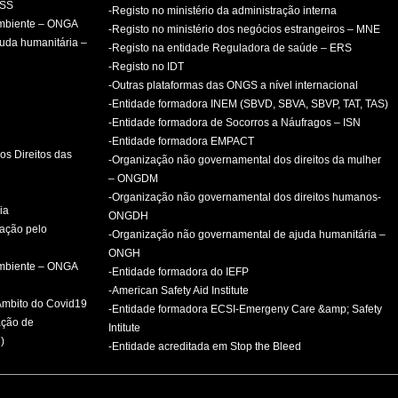
PSS
-Registo no ministério da administração interna
ambiente – ONGA
-Registo no ministério dos negócios estrangeiros – MNE
uda humanitária –
-Registo na entidade Reguladora de saúde – ERS
-Registo no IDT
-Outras plataformas das ONGS a nível internacional
-Entidade formadora INEM (SBVD, SBVA, SBVP, TAT, TAS)
-Entidade formadora de Socorros a Náufragos – ISN
-Entidade formadora EMPACT
os Direitos das
-Organização não governamental dos direitos da mulher
– ONGDM
-Organização não governamental dos direitos humanos-
ia
ONGDH
mação pelo
-Organização não governamental de ajuda humanitária –
ONGH
ambiente – ONGA
-Entidade formadora do IEFP
-American Safety Aid Institute
 Âmbito do Covid19
-Entidade formadora ECSI-Emergeny Care &amp; Safety
ação de
Intitute
)
-Entidade acreditada em Stop the Bleed