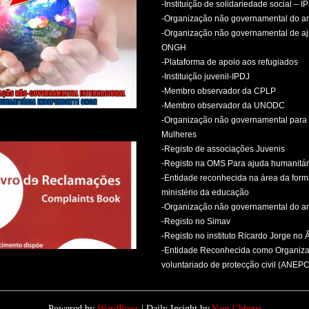
-Instituição de solidariedade social – I
-Organização não governamental do 
-Organização não governamental de aj
ONGH
-Plataforma de apoio aos refugiados
-Instituição juvenil-IPDJ
-Membro observador da CPLP
-Membro observador da UNODC
-Organização não governamental para 
Mulheres
-Registo de associações Juvenis
-Registo na OMS Para ajuda humanitár
-Entidade reconhecida na área da for
ministério da educação
-Organização não governamental do 
-Registo no Simav
-Registo no instituto Ricardo Jorge no
-Entidade Reconhecida como Organiz
voluntariado de protecção civil (ANEPC
Powered by
WordPress
| Daily Insight by
Yam Chhetri