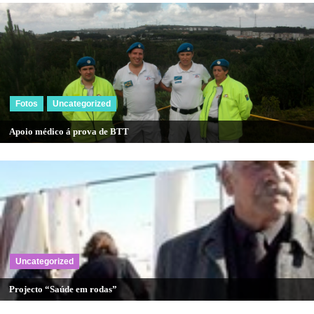
artigos
Fotos
Uncategorized
Apoio médico á prova de BTT
Uncategorized
Projecto “Saúde em rodas”