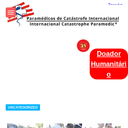
Skip
to
content
Param+edicos de Catástrofe
Ajuda Humanitária em todo o Mundo
Internacional
Doador
Humanitári
o
Categories
UNCATEGORIZED