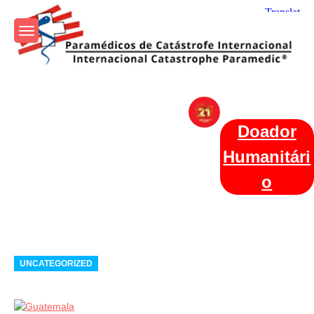
Skip
to
content
Param+edicos de Catástrofe
Ajuda Humanitária em todo o Mundo
Internacional
Doador
Humanitári
o
Categories
UNCATEGORIZED