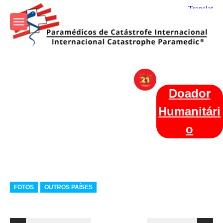
Skip
to
content
Param+edicos de Catástrofe
Ajuda Humanitária em todo o Mundo
Internacional
Doador
Humanitári
o
Categories
FOTOS
OUTROS PAÍSES