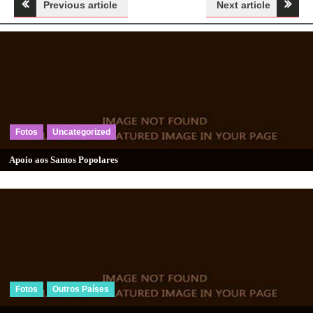
Navegação
Previous article
Next article
de
artigos
Fotos
Uncategorized
Apoio aos Santos Popolares
Fotos
Outros Países