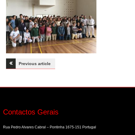
Navegação
Previous article
de
artigos
Contactos Gerais
Rua Pedro Alvares Cabral – Pontinha 1675-151 Portugal