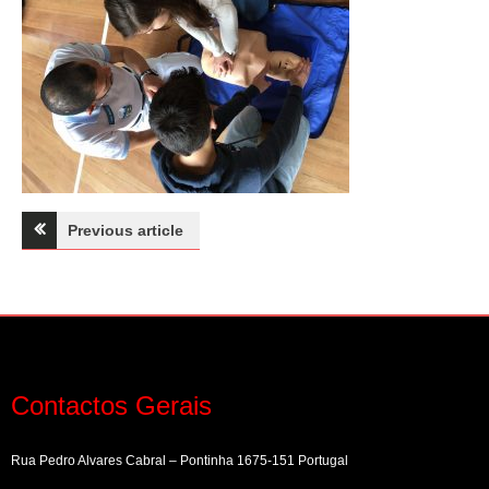
Navegação
Previous article
de
artigos
Contactos Gerais
Rua Pedro Alvares Cabral – Pontinha 1675-151 Portugal