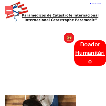
Skip
to
content
Param+edicos de Catástrofe
Ajuda Humanitária em todo o Mundo
Internacional
Doador
Humanitári
o
Categories