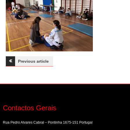
Navegação
Previous article
de
artigos
Contactos Gerais
Rua Pedro Alvares Cabral – Pontinha 1675-151 Portugal