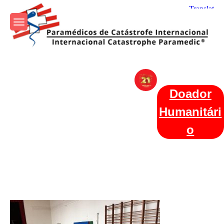
Skip
to
content
Param+edicos de Catástrofe
Ajuda Humanitária em todo o Mundo
Internacional
Doador
Humanitári
o
Categories