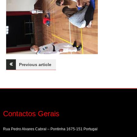
Navegação
Previous article
de
artigos
Contactos Gerais
Rua Pedro Alvares Cabral – Pontinha 1675-151 Portugal