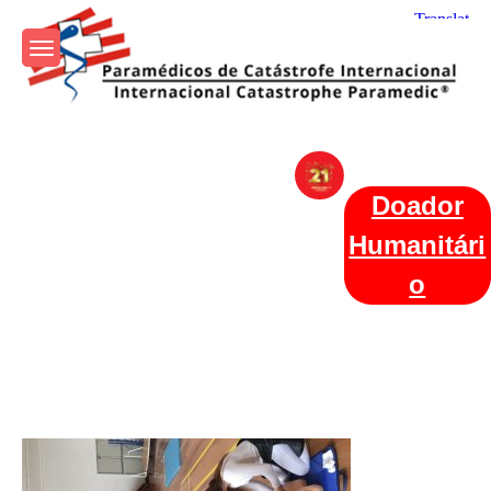
Skip
to
content
Param+edicos de Catástrofe
Ajuda Humanitária em todo o Mundo
Internacional
Doador
Humanitári
o
Categories