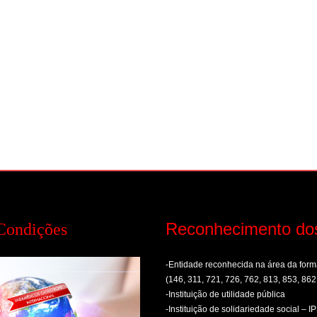
Reconhecimento do
Condições
-Entidade reconhecida na área da fo
(146, 311, 721, 726, 762, 813, 853, 862
-Instituição de utilidade pública
-Instituição de solidariedade social – I