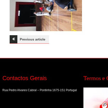
Navegação
Previous article
de
artigos
Contactos Gerais
Termos e 
Rua Pedro Alvares Cabral – Pontinha 1675-151 Portugal