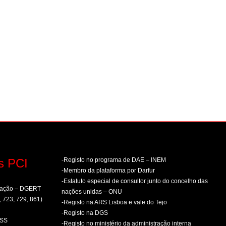
s PCI
-Registo no programa de DAE – INEM
-Membro da plataforma por Darfur
-Estatuto especial de consultor junto do concelho das
rmação – DGERT
nações unidas – ONU
, 723, 729, 861)
-Registo na ARS Lisboa e vale do Tejo
-Registo na DGS
PSS
-Registo no ministério da administração interna