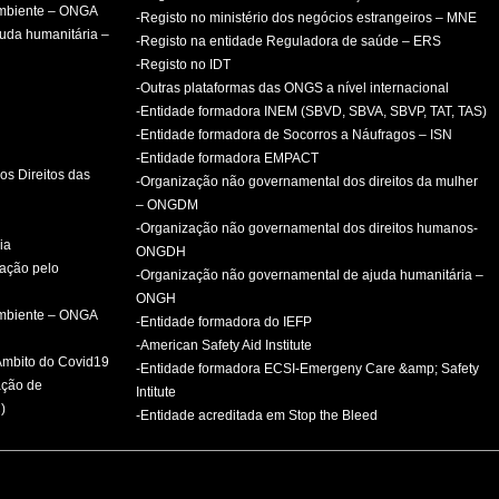
ambiente – ONGA
-Registo no ministério dos negócios estrangeiros – MNE
uda humanitária –
-Registo na entidade Reguladora de saúde – ERS
-Registo no IDT
-Outras plataformas das ONGS a nível internacional
-Entidade formadora INEM (SBVD, SBVA, SBVP, TAT, TAS)
-Entidade formadora de Socorros a Náufragos – ISN
-Entidade formadora EMPACT
os Direitos das
-Organização não governamental dos direitos da mulher
– ONGDM
-Organização não governamental dos direitos humanos-
ia
ONGDH
mação pelo
-Organização não governamental de ajuda humanitária –
ONGH
ambiente – ONGA
-Entidade formadora do IEFP
-American Safety Aid Institute
 Âmbito do Covid19
-Entidade formadora ECSI-Emergeny Care &amp; Safety
ação de
Intitute
)
-Entidade acreditada em Stop the Bleed