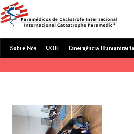
Skip
to
content
Param+edicos de Catástrofe In
Ajuda Humanitária em todo o Mundo
Sobre Nós
UOE
Emergência Humanitári
Categories