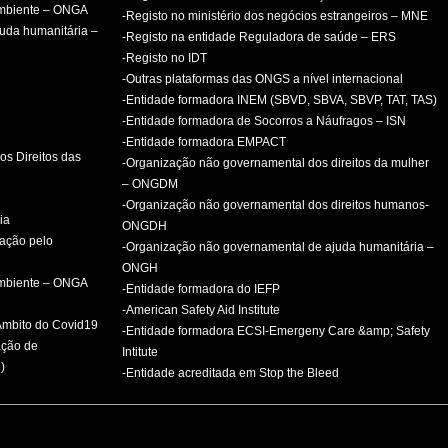
ambiente – ONGA
-Registo no ministério dos negócios estrangeiros – MNE
uda humanitária –
-Registo na entidade Reguladora de saúde – ERS
-Registo no IDT
-Outras plataformas das ONGS a nível internacional
-Entidade formadora INEM (SBVD, SBVA, SBVP, TAT, TAS)
-Entidade formadora de Socorros a Náufragos – ISN
-Entidade formadora EMPACT
os Direitos das
-Organização não governamental dos direitos da mulher
– ONGDM
-Organização não governamental dos direitos humanos-
ia
ONGDH
mação pelo
-Organização não governamental de ajuda humanitária –
ONGH
ambiente – ONGA
-Entidade formadora do IEFP
-American Safety Aid Institute
 Âmbito do Covid19
-Entidade formadora ECSI-Emergeny Care &amp; Safety
ação de
Intitute
)
-Entidade acreditada em Stop the Bleed