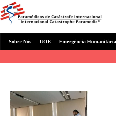
Skip
to
content
Param+edicos de Catástrofe In
Ajuda Humanitária em todo o Mundo
Sobre Nós
UOE
Emergência Humanitári
Categories