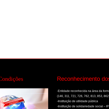
Reconhecimento do
Condições
-Entidade reconhecida na área da fo
(146, 311, 721, 726, 762, 813, 853, 862
-Instituição de utilidade pública
-Instituição de solidariedade social – I