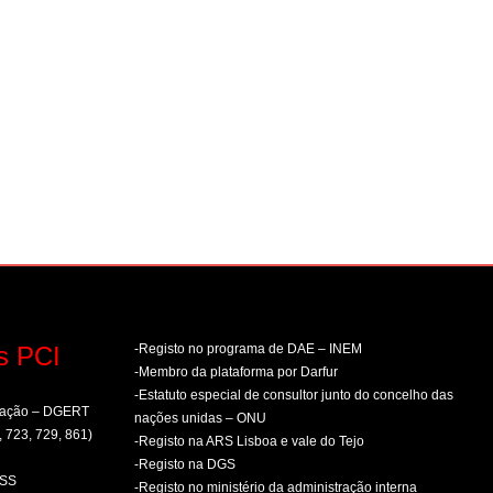
s PCI
-Registo no programa de DAE – INEM
-Membro da plataforma por Darfur
-Estatuto especial de consultor junto do concelho das
rmação – DGERT
nações unidas – ONU
, 723, 729, 861)
-Registo na ARS Lisboa e vale do Tejo
-Registo na DGS
PSS
-Registo no ministério da administração interna