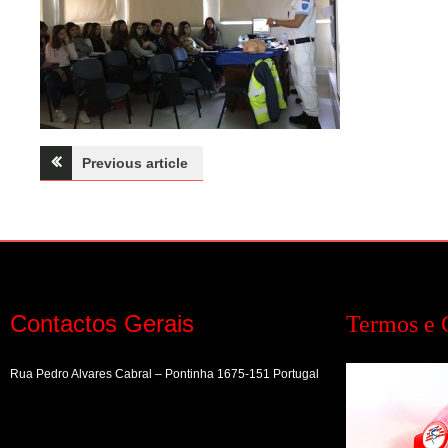
Navegação
Previous article
de
artigos
Contactos Gerais
Termos e 
Rua Pedro Alvares Cabral – Pontinha 1675-151 Portugal