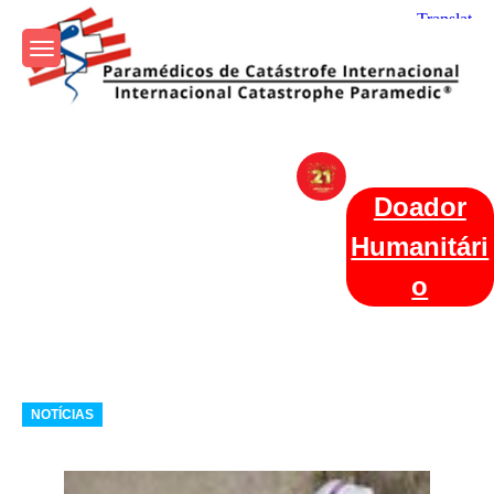
Skip
to
content
Param+edicos de Catástrofe
Ajuda Humanitária em todo o Mundo
Internacional
Doador
Humanitári
o
Categories
NOTÍCIAS