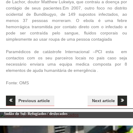
de Lachor, doutor Matthew Lukwiya, que contraiu a doença por
contágio de seus pacientes.Em 2007, outro foco no distrito
ocidental de Bundibugyo, de 149 supostos infectados, ao
menos 37 pessoas morreram. O ebola é uma febre
hemorrágica transmitida por contato direto com o infectado e
pode ser contraída pelo sangue, fluidos corporais ou
simplesmente ao usar roupa de uma pessoa contagiada
Paramédicos de catástrofe Internacional –PCI esta em
contactos com os seu parceiros locais no pais caso seja
necessário enviara uma equipa medica composta por 8
elementos de ajuda humanitária de emergência .
Fonte: OMS
Navegação
Previous article
Next article
Notícias
de
Sudão do Sul: Refugiados / deslocados
artigos