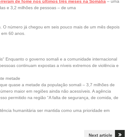
orreram de fome nos últimos três meses na Somália
– uma
das e 3,2 milhões de pessoas – de uma
das. O número já chegou em seis pouco mais de um mês depois
a em 60 anos.
is“ Enquanto o governo somali e a comunidade internacional
pessoas continuam expostas a níveis extremos de violência e
nte metade
e que quase a metade da população somali – 3,7 milhões de
número maior em regiões ainda não acessíveis. A agência
sso permitido na região “A falta de segurança, de comida, de
stência humanitária ser mantida como uma prioridade em
Next article