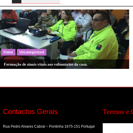
de
artigos
Fotos
Uncategorized
Formação de sinais vitais aos voluntários da casa.
Contactos Gerais
Termos e 
Rua Pedro Alvares Cabral – Pontinha 1675-151 Portugal