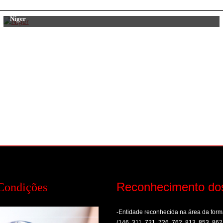
Níger
Reconhecimento do
Condições
-Entidade reconhecida na área da fo
(146, 311, 721, 726, 762, 813, 853, 862