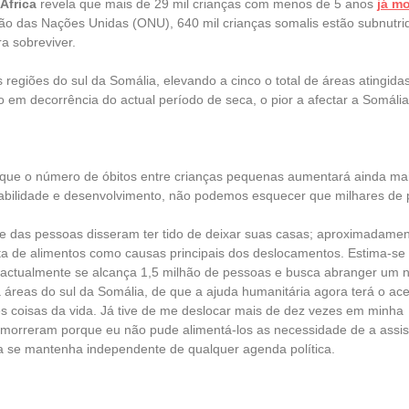
 África
revela que mais de 29 mil crianças com menos de 5 anos
já m
ão das Nações Unidas (ONU), 640 mil crianças somalis estão subnutri
a sobreviver.
 regiões do sul da Somália, elevando a cinco o total de áreas atingi
em decorrência do actual período de seca, o pior a afectar a Somáli
a que o número de óbitos entre crianças pequenas aumentará ainda ma
abilidade e desenvolvimento, não podemos esquecer que milhares de 
de das pessoas disseram ter tido de deixar suas casas; aproximadame
lta de alimentos como causas principais dos deslocamentos. Estima-s
ís actualmente se alcança 1,5 milhão de pessoas e busca abranger um 
 áreas do sul da Somália, de que a ajuda humanitária agora terá o ace
es coisas da vida. Já tive de me deslocar mais de dez vezes em minha
s morreram porque eu não pude alimentá-los as necessidade de a assi
da se mantenha independente de qualquer agenda política.
Uncategorized