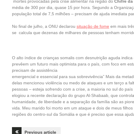
mortes provocadas pela crise alimentar na região do
Chifre da
média de 300 por dia, quase 15 por hora. Segundo a Organizaç
população total de 7,5 milhões – precisam de ajuda imediata par
No final de julho, a ONU declarou
situação de fome
em mais três
se calcula que dezenas de milhares de pessoas tenham morrido 
O alto índice de crianças somalis com desnutrição aguda indic
prevêem um futuro mais optimista para o país, com foco em est
precisam de assistência
emergencial e essencial para sua sobrevivência” Mais da meta
delas mencionou violência ou medo de ataques e um terço a fa
pessoas – esteja sofrendo com a crise, a maioria no sul do pa
elogiou a recente declaração do grupo Al-Shabaab, que controla
humanidade, de liberdade e a separação da família são as pior
vida. Meu marido foi morto em um ataque e dois de meus filho
regiões do centro-sul da Somália e que é preciso que essa aju
Navegação
Previous article