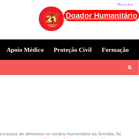
Doador Humanitário
Apoio Médico
Proteção Cívil
Formação
 escassez de alimentos no cenário humanitário da Somália. As