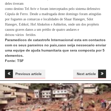
deles tiveram
como destino Tel Aviv e foram interceptados pelo sistema defensivo
Cúpula de Ferro. Desde a madrugada deste domingo foram atingidas
por foguetes as comarcas e localidades de Shaar Hanegev, Sdot
Hanegev, Eshkol, Hof Ahskelon e Ashkelon, onde um dos projéteis
causou graves danos a um prédio de quatro andares e
deixou vários feridos.
Paramedicos de catastrofe Internacional esta em contactos
com os seus parceiros no pais,caso seija nessecario enviar
uma equipe de ajuda humanitaria que sera composta por 5
elementos.
Fonte: TSF
Navegação
Previous article
Next article
de
artigos