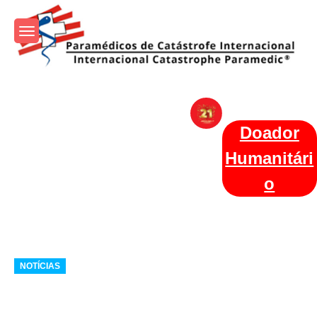
Skip
to
content
Param+edicos de Catástrofe
Ajuda Humanitária em todo o Mundo
Internacional
Doador
Humanitári
o
Categories
NOTÍCIAS