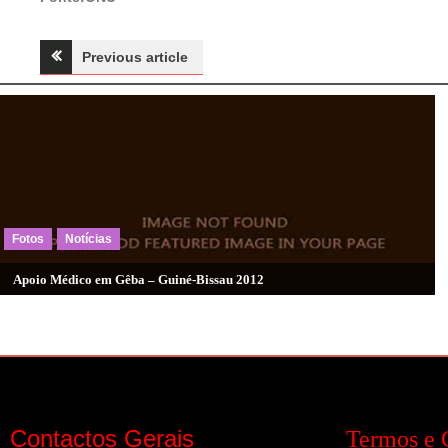
Navegação
Previous article
de
artigos
Fotos
Notícias
Apoio Médico em Gêba – Guiné-Bissau 2012
Contactos Gerais
Termos e 