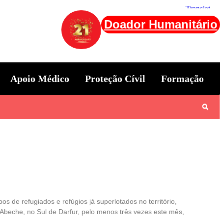
Doador Humanitário
Apoio Médico
Proteção Cívil
Formação
 de refugiados e refúgios já superlotados no território,
Abeche, no Sul de Darfur, pelo menos três vezes este mês,