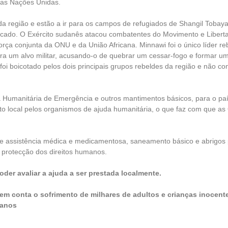
 das Nações Unidas.
 região e estão a ir para os campos de refugiados de Shangil Tobaya
ado. O Exército sudanês atacou combatentes do Movimento e Liberta
orça conjunta da ONU e da União Africana. Minnawi foi o único líder 
a um alvo militar, acusando-o de quebrar um cessar-fogo e formar um
i boicotado pelos dois principais grupos rebeldes da região e não co
 Humanitária de Emergência e outros mantimentos básicos, para o paí
ito local pelos organismos de ajuda humanitária, o que faz com que a
a de assistência médica e medicamentosa, saneamento básico e abrigo
protecção dos direitos humanos.
oder avaliar a ajuda a ser prestada localmente.
m em conta o sofrimento de milhares de adultos e crianças inocen
manos