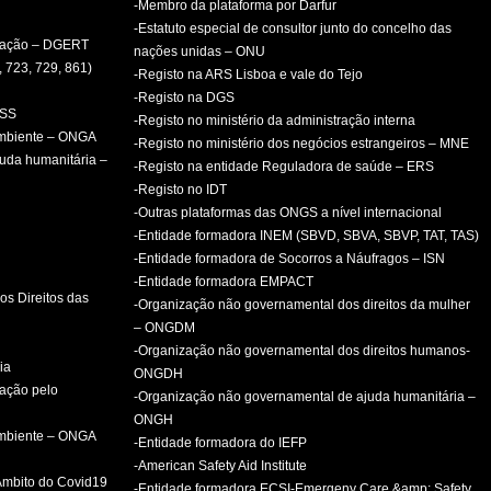
-Membro da plataforma por Darfur
-Estatuto especial de consultor junto do concelho das
rmação – DGERT
nações unidas – ONU
, 723, 729, 861)
-Registo na ARS Lisboa e vale do Tejo
-Registo na DGS
PSS
-Registo no ministério da administração interna
ambiente – ONGA
-Registo no ministério dos negócios estrangeiros – MNE
uda humanitária –
-Registo na entidade Reguladora de saúde – ERS
-Registo no IDT
-Outras plataformas das ONGS a nível internacional
-Entidade formadora INEM (SBVD, SBVA, SBVP, TAT, TAS)
-Entidade formadora de Socorros a Náufragos – ISN
-Entidade formadora EMPACT
os Direitos das
-Organização não governamental dos direitos da mulher
– ONGDM
-Organização não governamental dos direitos humanos-
ia
ONGDH
mação pelo
-Organização não governamental de ajuda humanitária –
ONGH
ambiente – ONGA
-Entidade formadora do IEFP
-American Safety Aid Institute
 Âmbito do Covid19
-Entidade formadora ECSI-Emergeny Care &amp; Safety