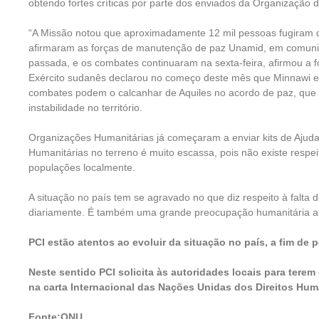
obtendo fortes críticas por parte dos enviados da Organização
“A Missão notou que aproximadamente 12 mil pessoas fugiram da
afirmaram as forças de manutenção de paz Unamid, em comunic
passada, e os combates continuaram na sexta-feira, afirmou a f
Exército sudanês declarou no começo deste mês que Minnawi er
combates podem o calcanhar de Aquiles no acordo de paz, que fo
instabilidade no território.
Organizações Humanitárias já começaram a enviar kits de Ajuda
Humanitárias no terreno é muito escassa, pois não existe respe
populações localmente.
A situação no país tem se agravado no que diz respeito à falt
diariamente. É também uma grande preocupação humanitária a 
PCI estão atentos ao evoluir da situação no país, a fim de p
Neste sentido PCI solicita às autoridades locais para tere
na carta Internacional das Nações Unidas dos Direitos Hu
Fonte:ONU