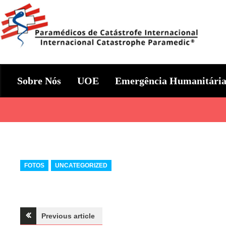
Skip
to
content
Param+edicos de Catástrofe In
Ajuda Humanitária em todo o Mundo
Sobre Nós
UOE
Emergência Humanitári
Categories
FOTOS
UNCATEGORIZED
Navegação
Previous article
Fotos