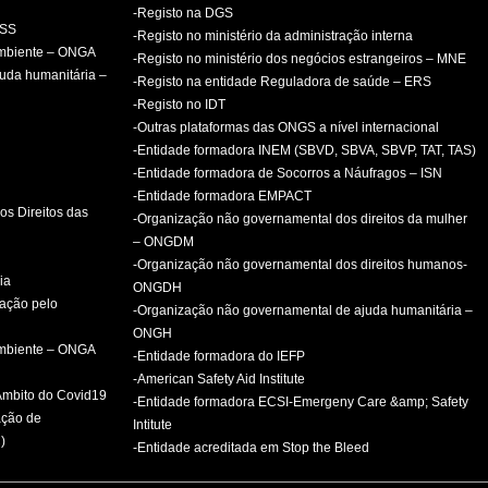
-Registo na DGS
PSS
-Registo no ministério da administração interna
ambiente – ONGA
-Registo no ministério dos negócios estrangeiros – MNE
uda humanitária –
-Registo na entidade Reguladora de saúde – ERS
-Registo no IDT
-Outras plataformas das ONGS a nível internacional
-Entidade formadora INEM (SBVD, SBVA, SBVP, TAT, TAS)
-Entidade formadora de Socorros a Náufragos – ISN
-Entidade formadora EMPACT
os Direitos das
-Organização não governamental dos direitos da mulher
– ONGDM
-Organização não governamental dos direitos humanos-
ia
ONGDH
mação pelo
-Organização não governamental de ajuda humanitária –
ONGH
ambiente – ONGA
-Entidade formadora do IEFP
-American Safety Aid Institute
 Âmbito do Covid19
-Entidade formadora ECSI-Emergeny Care &amp; Safety
ação de
Intitute
)
-Entidade acreditada em Stop the Bleed