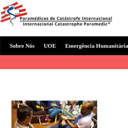
Skip
to
content
Param+edicos de Catástrofe In
Ajuda Humanitária em todo o Mundo
Sobre Nós
UOE
Emergência Humanitári
Categories