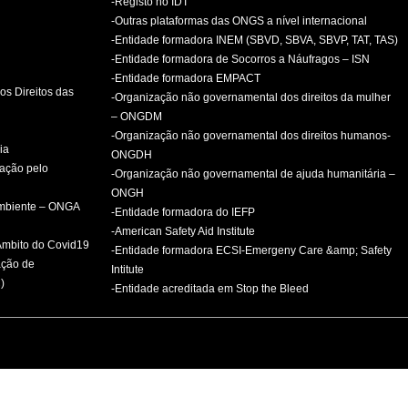
-Registo no IDT
-Outras plataformas das ONGS a nível internacional
-Entidade formadora INEM (SBVD, SBVA, SBVP, TAT, TAS)
-Entidade formadora de Socorros a Náufragos – ISN
-Entidade formadora EMPACT
os Direitos das
-Organização não governamental dos direitos da mulher
– ONGDM
-Organização não governamental dos direitos humanos-
ia
ONGDH
mação pelo
-Organização não governamental de ajuda humanitária –
ONGH
ambiente – ONGA
-Entidade formadora do IEFP
-American Safety Aid Institute
 Âmbito do Covid19
-Entidade formadora ECSI-Emergeny Care &amp; Safety
ação de
Intitute
)
-Entidade acreditada em Stop the Bleed