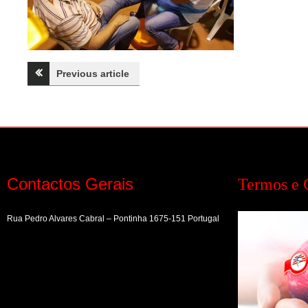
Navegação
Previous article
de
artigos
Contactos Gerais
Termos e 
Rua Pedro Alvares Cabral – Pontinha 1675-151 Portugal