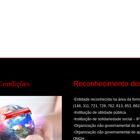
Reconhecimento do
Condições
-Entidade reconhecida na área da fo
(146, 311, 721, 726, 762, 813, 853, 862
-Instituição de utilidade pública
-Instituição de solidariedade social – I
-Organização não governamental do 
-Organização não governamental de aj
ONGH