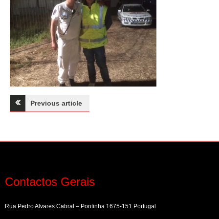
Navegação
Previous article
de
artigos
Contactos Gerais
Rua Pedro Alvares Cabral – Pontinha 1675-151 Portugal