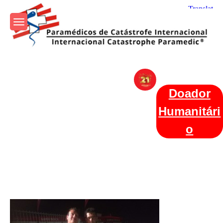
Skip
to
content
Param+edicos de Catástrofe
Ajuda Humanitária em todo o Mundo
Internacional
Doador
Humanitári
o
Categories