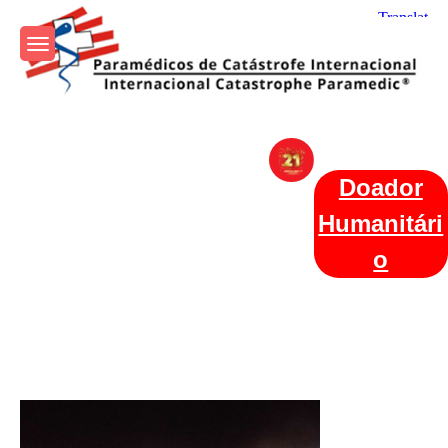
Skip
to
content
Param+edicos de Catástrofe
Ajuda Humanitária em todo o Mundo
Internacional
Doador
Humanitári
o
Categories