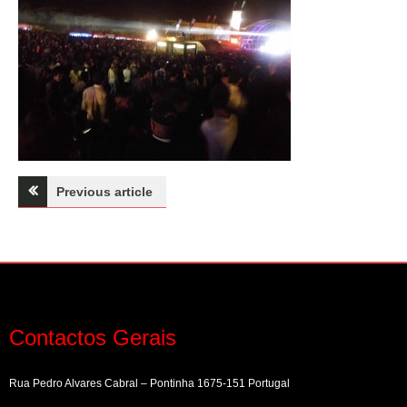
Navegação
Previous article
de
artigos
Contactos Gerais
Rua Pedro Alvares Cabral – Pontinha 1675-151 Portugal