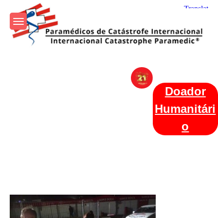
Skip
to
content
Param+edicos de Catástrofe
Ajuda Humanitária em todo o Mundo
Internacional
Doador
Humanitári
o
Categories