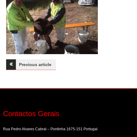
Navegação
Previous article
de
artigos
Contactos Gerais
Rua Pedro Alvares Cabral – Pontinha 1675-151 Portugal