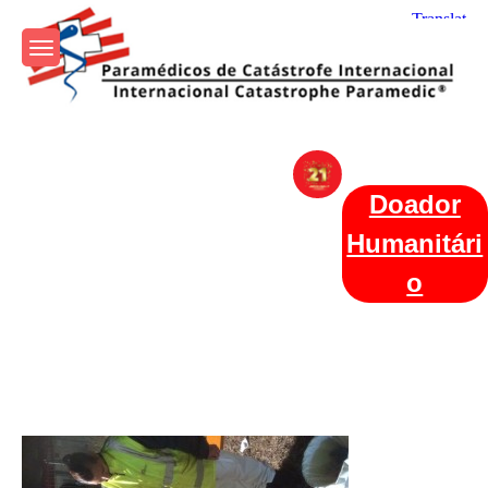
Skip
to
content
Param+edicos de Catástrofe
Ajuda Humanitária em todo o Mundo
Internacional
Doador
Humanitári
o
Categories