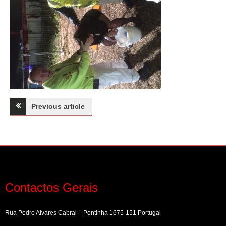
Navegação
Previous article
de
artigos
Contactos Gerais
Rua Pedro Alvares Cabral – Pontinha 1675-151 Portugal