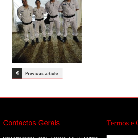
Navegação
Previous article
de
artigos
Contactos Gerais
Termos e 