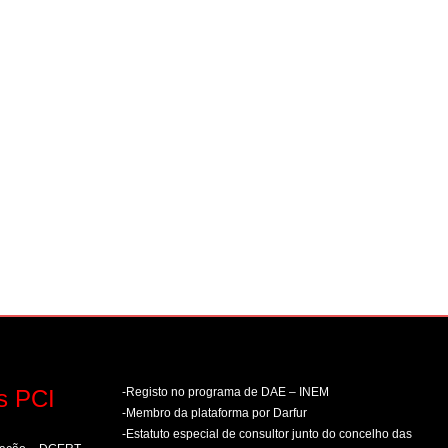
s PCI
-Registo no programa de DAE – INEM
-Membro da plataforma por Darfur
-Estatuto especial de consultor junto do concelho das