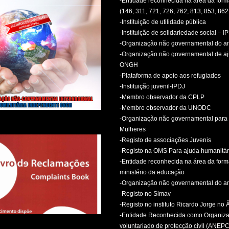
-Entidade reconhecida na área da fo
(146, 311, 721, 726, 762, 813, 853, 862
-Instituição de utilidade pública
-Instituição de solidariedade social – I
-Organização não governamental do 
-Organização não governamental de aj
ONGH
-Plataforma de apoio aos refugiados
-Instituição juvenil-IPDJ
-Membro observador da CPLP
-Membro observador da UNODC
-Organização não governamental para 
Mulheres
-Registo de associações Juvenis
-Registo na OMS Para ajuda humanitár
-Entidade reconhecida na área da for
ministério da educação
-Organização não governamental do 
-Registo no Simav
-Registo no instituto Ricardo Jorge no
-Entidade Reconhecida como Organiz
voluntariado de protecção civil (ANEPC