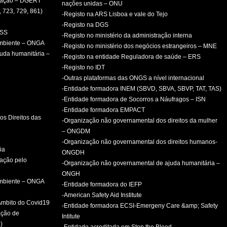
rmação – DGERT
nações unidas – ONU
, 723, 729, 861)
-Registo na ARS Lisboa e vale do Tejo
-Registo na DGS
PSS
-Registo no ministério da administração interna
ambiente – ONGA
-Registo no ministério dos negócios estrangeiros – MNE
uda humanitária –
-Registo na entidade Reguladora de saúde – ERS
-Registo no IDT
-Outras plataformas das ONGS a nível internacional
-Entidade formadora INEM (SBVD, SBVA, SBVP, TAT, TAS)
-Entidade formadora de Socorros a Náufragos – ISN
-Entidade formadora EMPACT
os Direitos das
-Organização não governamental dos direitos da mulher
– ONGDM
-Organização não governamental dos direitos humanos-
ia
ONGDH
mação pelo
-Organização não governamental de ajuda humanitária –
ONGH
ambiente – ONGA
-Entidade formadora do IEFP
-American Safety Aid Institute
 Âmbito do Covid19
-Entidade formadora ECSI-Emergeny Care &amp; Safety
ação de
Intitute
)