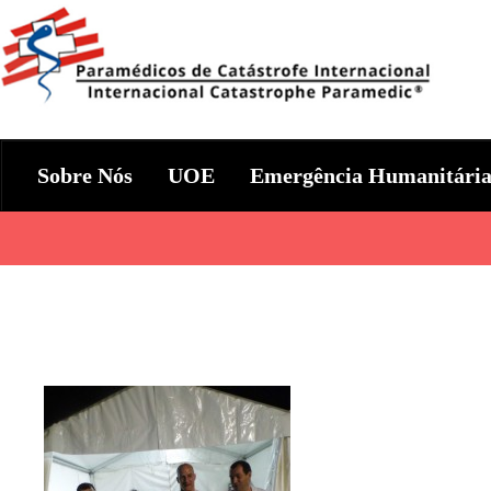
Skip
to
content
Param+edicos de Catástrofe In
Ajuda Humanitária em todo o Mundo
Sobre Nós
UOE
Emergência Humanitári
Categories