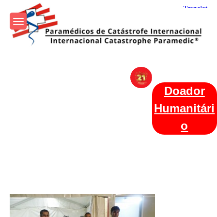
Skip
to
content
Param+edicos de Catástrofe
Ajuda Humanitária em todo o Mundo
Internacional
Doador
Humanitári
o
Categories