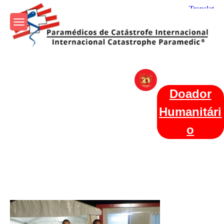
Skip
to
content
Param+edicos de Catástrofe
Ajuda Humanitária em todo o Mundo
Internacional
Doador
Humanitári
o
Categories