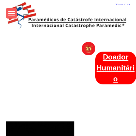
Skip
to
content
Param+edicos de Catástrofe
Ajuda Humanitária em todo o Mundo
Internacional
Doador
Humanitári
o
Categories