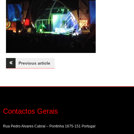
Navegação
Previous article
de
artigos
Contactos Gerais
Rua Pedro Alvares Cabral – Pontinha 1675-151 Portugal