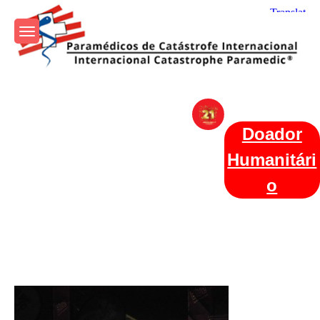
Skip
to
content
Param+edicos de Catástrofe
Ajuda Humanitária em todo o Mundo
Internacional
Doador
Humanitári
o
Categories