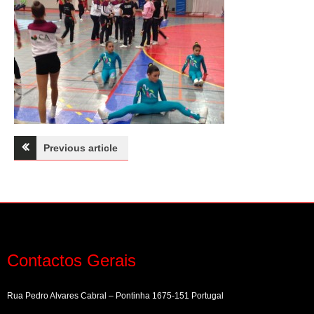
Navegação
Previous article
de
artigos
Contactos Gerais
Rua Pedro Alvares Cabral – Pontinha 1675-151 Portugal