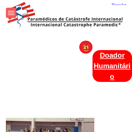
Skip
to
content
Param+edicos de Catástrofe
Ajuda Humanitária em todo o Mundo
Internacional
Doador
Humanitári
o
Categories