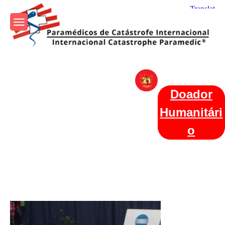
Skip
to
content
Param+edicos de Catástrofe
Ajuda Humanitária em todo o Mundo
Internacional
Doador
Humanitári
o
Categories