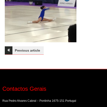
Navegação
Previous article
de
artigos
Contactos Gerais
Rua Pedro Alvares Cabral – Pontinha 1675-151 Portugal