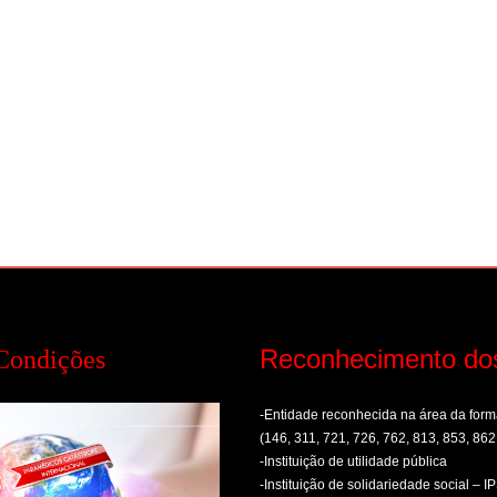
Reconhecimento do
Condições
-Entidade reconhecida na área da fo
(146, 311, 721, 726, 762, 813, 853, 862
-Instituição de utilidade pública
-Instituição de solidariedade social – I