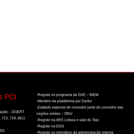
s PCI
-Registo no programa de DAE – INEM
-Membro da plataforma por Darfur
-Estatuto especial de consultor junto do concelho das
rmação – DGERT
nações unidas – ONU
, 723, 729, 861)
-Registo na ARS Lisboa e vale do Tejo
-Registo na DGS
PSS
-Registo no ministério da administração interna