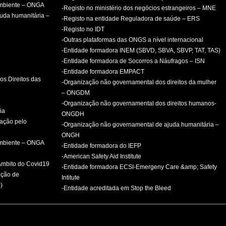
ambiente – ONGA
-Registo no ministério dos negócios estrangeiros – MNE
uda humanitária –
-Registo na entidade Reguladora de saúde – ERS
-Registo no IDT
-Outras plataformas das ONGS a nível internacional
-Entidade formadora INEM (SBVD, SBVA, SBVP, TAT, TAS)
-Entidade formadora de Socorros a Náufragos – ISN
-Entidade formadora EMPACT
os Direitos das
-Organização não governamental dos direitos da mulher
– ONGDM
-Organização não governamental dos direitos humanos-
ia
ONGDH
mação pelo
-Organização não governamental de ajuda humanitária –
ONGH
ambiente – ONGA
-Entidade formadora do IEFP
-American Safety Aid Institute
 Âmbito do Covid19
-Entidade formadora ECSI-Emergeny Care &amp; Safety
ação de
Intitute
)
-Entidade acreditada em Stop the Bleed