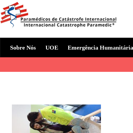
Skip
to
content
Param+edicos de Catástrofe In
Ajuda Humanitária em todo o Mundo
Sobre Nós
UOE
Emergência Humanitári
Categories