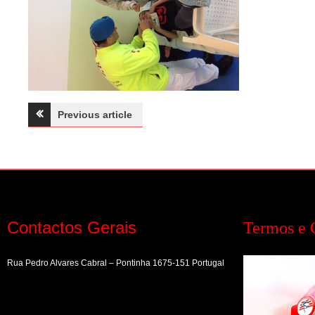
Navegação
Previous article
de
artigos
Contactos Gerais
Termos e 
Rua Pedro Alvares Cabral – Pontinha 1675-151 Portugal