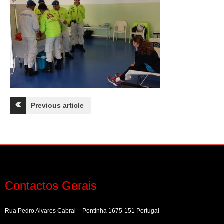
Navegação
Previous article
de
artigos
Contactos Gerais
Rua Pedro Alvares Cabral – Pontinha 1675-151 Portugal