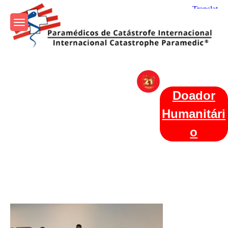
Skip
to
content
Param+edicos de Catástrofe
Ajuda Humanitária em todo o Mundo
Internacional
Doador
Humanitári
o
Categories