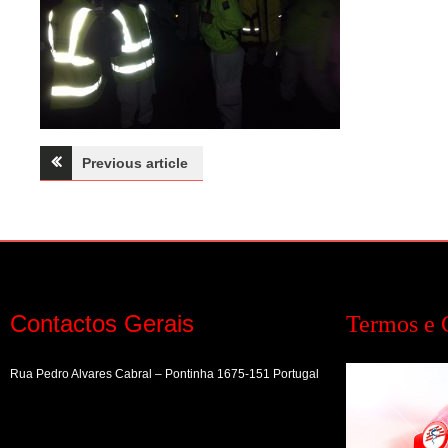
Navegação
Previous article
de
artigos
Contactos Gerais
Termos e 
Rua Pedro Alvares Cabral – Pontinha 1675-151 Portugal