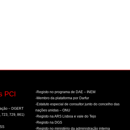
s PCI
-Registo no programa de DAE – INEM
-Membro da plataforma por Darfur
-Estatuto especial de consultor junto do concelho das
rmação – DGERT
nações unidas – ONU
, 723, 729, 861)
-Registo na ARS Lisboa e vale do Tejo
-Registo na DGS
PSS
-Registo no ministério da administração interna