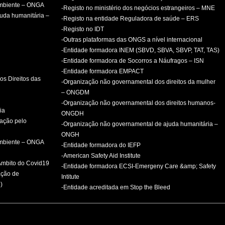
ambiente – ONGA
-Registo no ministério dos negócios estrangeiros – MNE
uda humanitária –
-Registo na entidade Reguladora de saúde – ERS
-Registo no IDT
-Outras plataformas das ONGS a nível internacional
-Entidade formadora INEM (SBVD, SBVA, SBVP, TAT, TAS)
-Entidade formadora de Socorros a Náufragos – ISN
-Entidade formadora EMPACT
os Direitos das
-Organização não governamental dos direitos da mulher
– ONGDM
-Organização não governamental dos direitos humanos-
ia
ONGDH
mação pelo
-Organização não governamental de ajuda humanitária –
ONGH
ambiente – ONGA
-Entidade formadora do IEFP
-American Safety Aid Institute
 Âmbito do Covid19
-Entidade formadora ECSI-Emergeny Care &amp; Safety
ação de
Intitute
)
-Entidade acreditada em Stop the Bleed