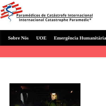
Skip
to
content
Param+edicos de Catástrofe In
Ajuda Humanitária em todo o Mundo
Sobre Nós
UOE
Emergência Humanitári
Categories