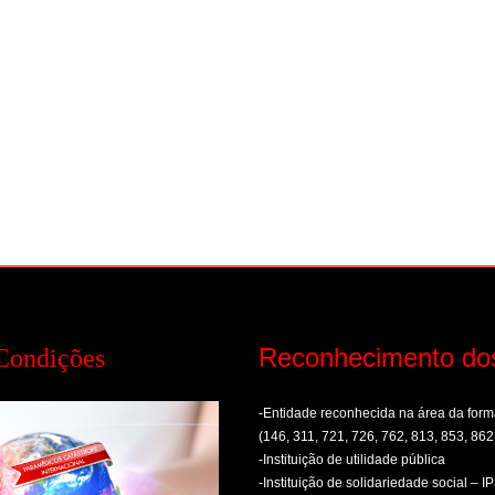
Reconhecimento do
Condições
-Entidade reconhecida na área da fo
(146, 311, 721, 726, 762, 813, 853, 862
-Instituição de utilidade pública
-Instituição de solidariedade social – I