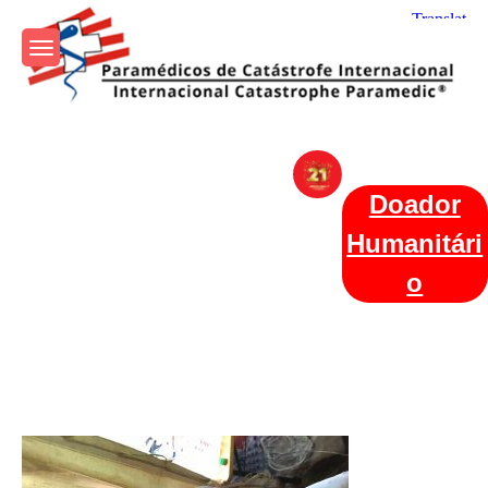
Skip
to
content
Param+edicos de Catástrofe
Ajuda Humanitária em todo o Mundo
Internacional
Doador
Humanitári
o
Categories