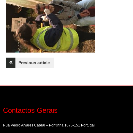
Navegação
Previous article
de
artigos
Contactos Gerais
Rua Pedro Alvares Cabral – Pontinha 1675-151 Portugal