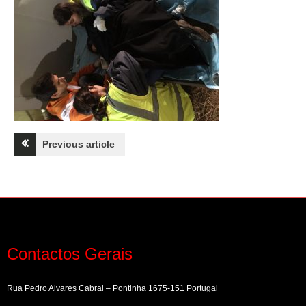
Navegação
Previous article
de
artigos
Contactos Gerais
Rua Pedro Alvares Cabral – Pontinha 1675-151 Portugal