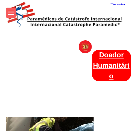
Skip
to
content
Param+edicos de Catástrofe
Ajuda Humanitária em todo o Mundo
Internacional
Doador
Humanitári
o
Categories