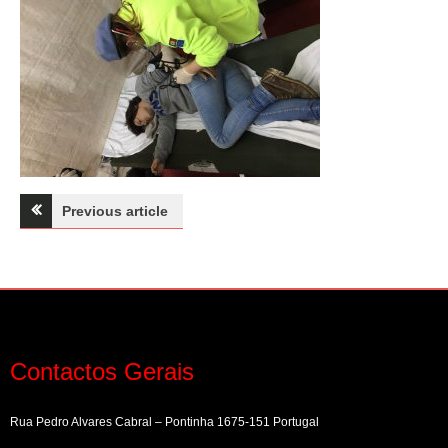
Navegação
Previous article
de
artigos
Contactos Gerais
Rua Pedro Alvares Cabral – Pontinha 1675-151 Portugal