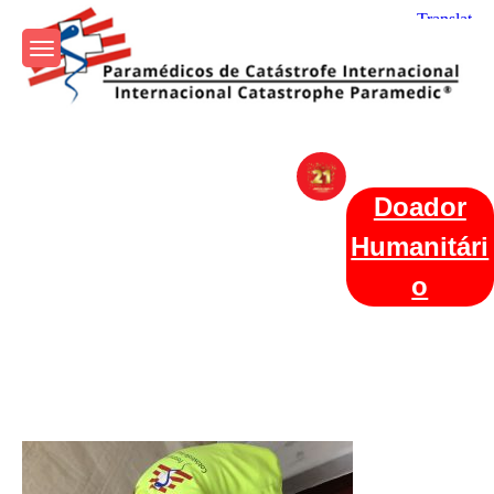
Skip
to
content
Param+edicos de Catástrofe
Ajuda Humanitária em todo o Mundo
Internacional
Doador
Humanitári
o
Categories