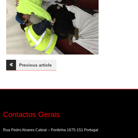
Navegação
Previous article
de
artigos
Contactos Gerais
Rua Pedro Alvares Cabral – Pontinha 1675-151 Portugal