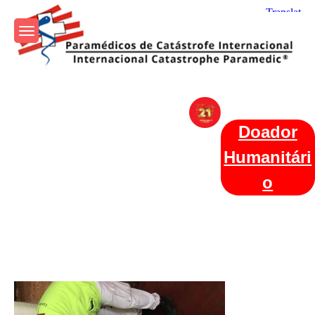
Skip
to
content
Param+edicos de Catástrofe
Ajuda Humanitária em todo o Mundo
Internacional
Doador
Humanitári
o
Categories