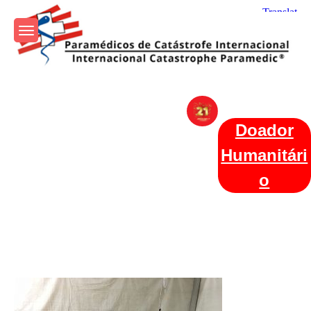
Skip
to
content
Param+edicos de Catástrofe
Ajuda Humanitária em todo o Mundo
Internacional
Doador
Humanitári
o
Categories