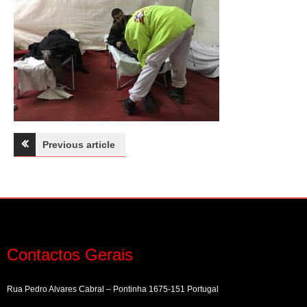
Navegação
Previous article
de
artigos
Contactos Gerais
Rua Pedro Alvares Cabral – Pontinha 1675-151 Portugal