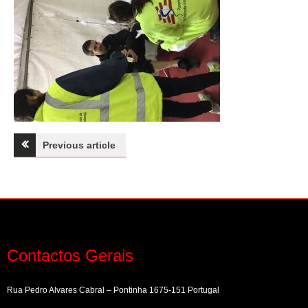
Navegação
Previous article
de
artigos
Contactos Gerais
Rua Pedro Alvares Cabral – Pontinha 1675-151 Portugal