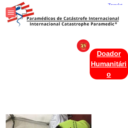
Skip
to
content
Param+edicos de Catástrofe
Ajuda Humanitária em todo o Mundo
Internacional
Doador
Humanitári
o
Categories