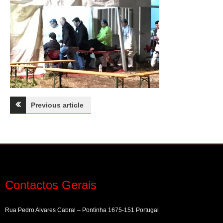
Navegação
Previous article
de
artigos
Contactos Gerais
Rua Pedro Alvares Cabral – Pontinha 1675-151 Portugal