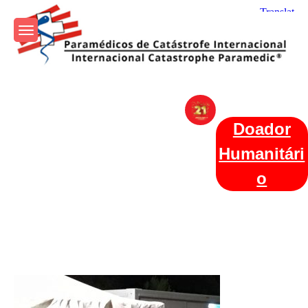
Skip
to
content
Param+edicos de Catástrofe
Ajuda Humanitária em todo o Mundo
Internacional
Doador
Humanitári
o
Categories