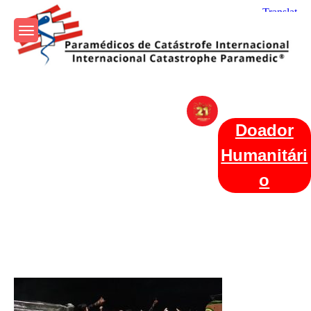
Skip
to
content
Param+edicos de Catástrofe
Ajuda Humanitária em todo o Mundo
Internacional
Doador
Humanitári
o
Categories