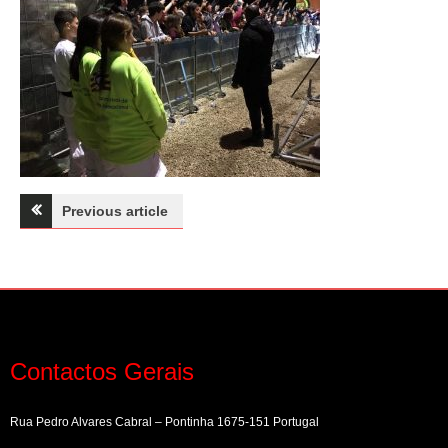
Navegação
Previous article
de
artigos
Contactos Gerais
Rua Pedro Alvares Cabral – Pontinha 1675-151 Portugal