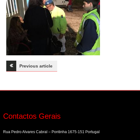
Navegação
Previous article
de
artigos
Contactos Gerais
Rua Pedro Alvares Cabral – Pontinha 1675-151 Portugal