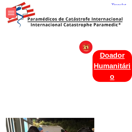
Skip
to
content
Param+edicos de Catástrofe
Ajuda Humanitária em todo o Mundo
Internacional
Doador
Humanitári
o
Categories