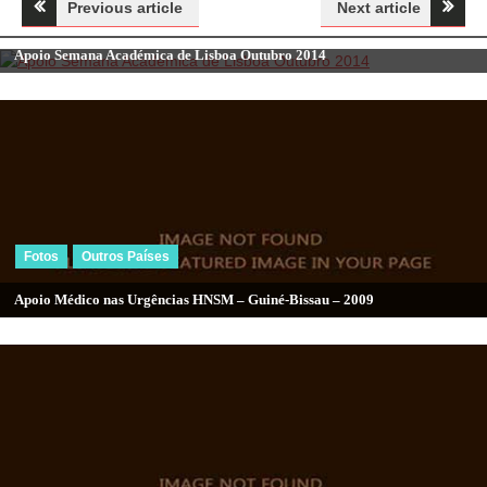
Navegação
Previous article
Next article
Uncategorized
de
Apoio Semana Académica de Lisboa Outubro 2014
artigos
Fotos
Outros Países
Apoio Médico nas Urgências HNSM – Guiné-Bissau – 2009